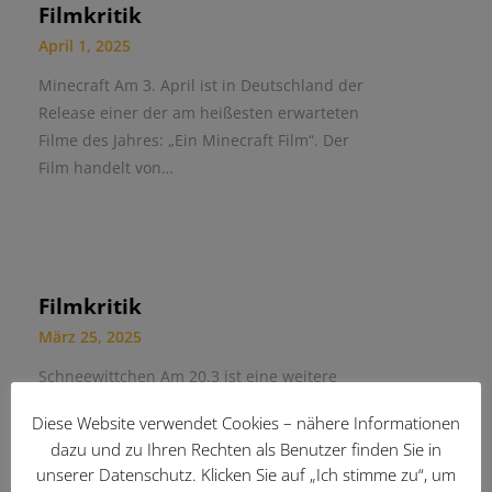
Filmkritik
April 1, 2025
Minecraft Am 3. April ist in Deutschland der
Release einer der am heißesten erwarteten
Filme des Jahres: „Ein Minecraft Film“. Der
Film handelt von…
Filmkritik
März 25, 2025
Schneewittchen Am 20.3 ist eine weitere
Realverfilmung eines Disney Klassikers in den
Diese Website verwendet Cookies – nähere Informationen
Kinos erschienen: „Schneewittchen“ oder auf
dazu und zu Ihren Rechten als Benutzer finden Sie in
Englisch „Snow White“. Das wunderschöne
unserer Datenschutz. Klicken Sie auf „Ich stimme zu“, um
Schneewittchen wird…