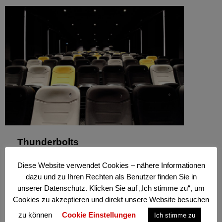
Thunderbolts
Mai 13, 2025
Diese Website verwendet Cookies – nähere Informationen
Am 1. Mai startete ein neuer Marvel Film
dazu und zu Ihren Rechten als Benutzer finden Sie in
namens „Thunderbolts“, in welchem ein
unserer Datenschutz. Klicken Sie auf „Ich stimme zu“, um
zusammengewürfeltes Team aus Antihelden die
Cookies zu akzeptieren und direkt unsere Website besuchen
Avengers ersetzen soll. Jedoch ist die…
zu können
Cookie Einstellungen
Ich stimme zu