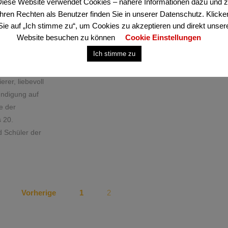
iese Website verwendet Cookies – nähere Informationen dazu und 
Ihren Rechten als Benutzer finden Sie in unserer Datenschutz. Klicke
Sie auf „Ich stimme zu“, um Cookies zu akzeptieren und direkt unser
Website besuchen zu können
Cookie Einstellungen
Ich stimme zu
ner anderen
lüpfte kurz
er, liebevoll
ndigung auf
te der
s 20.
 Schüler der
Vorherige
1
2