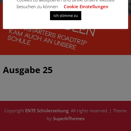
besuchen zu können
Cookie Einstellungen
Ich stimme zu
Ausgabe 25
|
Copyright
ENTE Schülerzeitung
. All rights reserved.
| Theme
by
SuperbThemes