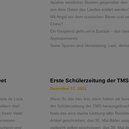
Apathie westlicher Staaten gegenüber den
aus dem Osten des Landes erklärt werden?
Mit Angst vor dem russischen Bären und s
China?
Ein Gespenst geht um in Europa – das Ge
Appeasements.
Seine Spuren sind Verwüstung, Leid, Vertr
eet
Erste Schülerzeitung der TMS
Dezember 17, 2021
lavia de Luce,
Wenn ihr das hier lest, dann haben wir ber
ildern darf.
der Schülerzeitung der TMS herausgebracht
t ihrem Vater
finde das eine starke Leistung aller Redak
 Anwesen
Artikel geschrieben, das 30. Mal Bilder au
ischerin und
vielleicht selbst geschossen, das 30. Mal di