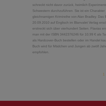
schreckt nicht davor zurück, heimlich Experiment
Schwestern durchzuführen. Sie ist ein Charakter
gleichnamigen Krimireihe von Alan Bradley. Das 
20.09.2010 auf Englisch im Blanvalet Verlag ers
erstreckt sich über vierhundert Seiten. Flavias er
man mit der ISBN 3442376246 für 10,99 € als T
als Hardcover-Buch bestellen oder im Handel ka
Buch wird für Mädchen und Jungen ab zwölf Jah
empfohlen.
1