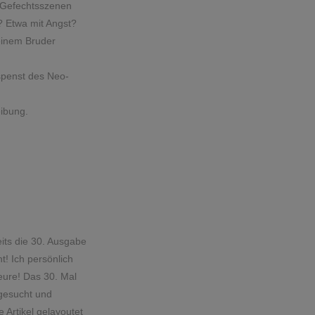
 Gefechtsszenen
 Etwa mit Angst?
einem Bruder
spenst des Neo-
eibung.
eits die 30. Ausgabe
! Ich persönlich
teure! Das 30. Mal
sgesucht und
e Artikel gelayoutet