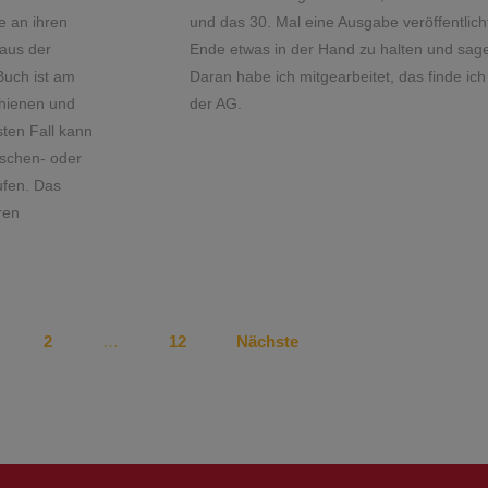
e an ihren
und das 30. Mal eine Ausgabe veröffentlic
 aus der
Ende etwas in der Hand zu halten und sag
Buch ist am
Daran habe ich mitgearbeitet, das finde ic
chienen und
der AG.
sten Fall kann
aschen- oder
ufen. Das
ren
2
…
12
Nächste