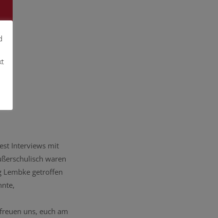
d
kt
est Interviews mit
ußerschulisch waren
g Lembke getroffen
nnte,
 freuen uns, euch am