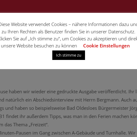
Diese Website verwendet Cookies – nähere Informationen dazu un
zu Ihren Rechten als Benutzer finden Sie in unserer Datenschutz.
licken Sie auf „Ich stimme zu“, um Cookies zu akzeptieren und dire
unsere Website besuchen zu können
Cookie Einstellungen
Ich stimme zu
use haben wir wieder eine gedruckte Ausgabe veröffentlicht. Ihr l
d natürlich ein Abschiedsinterview mit Herrn Bergmann. Auch a
s und haben so beispielsweise Bad Oldesloes Bürgermeister Jör
 31 findet ihr außerdem Tipps, was man in den Ferien machen kö
m das Thema „Freizeit“.
-Minuten-Pausen im Gang zwischen A-Gebäude und Turnhalle. Wir