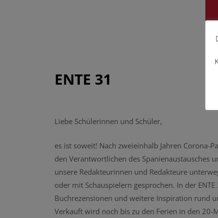
K
ENTE 31
|
Liebe Schülerinnen und Schüler,
es ist soweit! Nach zweieinhalb Jahren Corona-Pa
den Verantwortlichen des Spanienaustausches un
unsere Redakteurinnen und Redakteure unterweg
oder mit Schauspielern gesprochen. In der ENTE
Buchrezensionen und weitere Inspiration rund u
Verkauft wird noch bis zu den Ferien in den 20