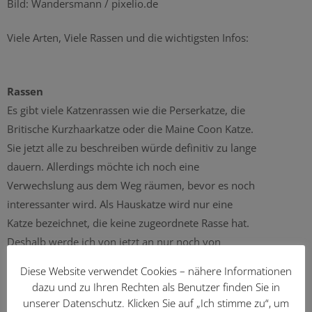
Bild: Wandersmann / pixelio.de
Viele Arten, Viele Rassen und die wichtigsten Infos:
Rassen
Es gibt viele Katzenrassen wie die Perserkatze, die
Britische Kurzhaarkatze oder die Maine Coon Katze.
Sie jetzt alle zu beschreiben würde definitiv zu lange
dauern. Allerdings möchte ich noch eine
Verwechslung aus dem Weg räumen, bevor es noch
interessanter wird. Als Hauskatze wird nur eine
Katze bezeichnet, die keine zugeordnete Rasse hat.
Deshalb werde ich von jetzt an nur noch von
KATZEN sprechen. Die Katzen, die wir bei uns zu
Diese Website verwendet Cookies – nähere Informationen
Hause halten, stammen größtenteils von der
dazu und zu Ihren Rechten als Benutzer finden Sie in
nordafrikanischen Falbkatze ab. Es gibt insgesamt
unserer Datenschutz. Klicken Sie auf „Ich stimme zu“, um