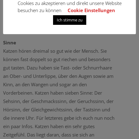
drei große Gruppen: die Kleinkatzen, zu denen auch
Cookies zu akzeptieren und direkt unsere Website
besuchen zu können
Cookie Einstellungen
unsere Heimkatzen (Ich nenne sie nicht Hauskatzen)
gehören, die Großkatzen wie Löwe und Tiger sowie
Ich stimme zu
die Geparden.
Sinne
Katzen hören dreimal so gut wie der Mensch. Sie
können fast doppelt so gut riechen und besonders
gut tasten. Dazu haben sie Tast- oder Schnurrhaare
an Ober- und Unterlippe, über den Augen sowie am
Kinn, an den Wangen und sogar an den
Vorderbeinen. Katzen haben sieben Sinne: Der
Sehsinn, der Geschmackssinn, der Geruchssinn, der
Hörsinn, der Gleichgewichtssinn, der Tastsinn und
die innere Uhr. Für letzteres gebe ich euch nun noch
ein paar Infos. Katzen haben ein sehr gutes
Zeitgefühl. Das liegt daran, dass sie sich an