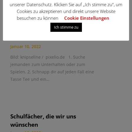
unserer Datenschutz. Klicken Sie auf „Ich stimme zu“, um
Cookies zu akzeptieren und direkt unsere Website
besuchen zu können
Cookie Einstellungen
Ich stimme zu
Was tut man gegen Langeweile
im Winter?
Januar 10, 2022
Bild: knipseline / pixelio.de 1. Suche
jemanden zum Unterhalten oder zum
Spielen. 2. Schnapp dir auf jeden Fall eine
Tasse Tee und ein…
Schulfächer, die wir uns
wünschen