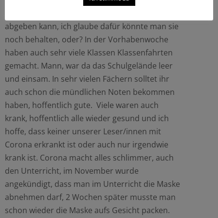
noch bis zum 24.11.2021 abgeben. Na ja, bis
zum nächsten Jahr warten, bis man sie wieder
abgeben kann, ich glaube dafür könnte man sie
noch behalten, oder? In der Vorhabenwoche
haben auch sehr viele Klassen Klassenfahrten
gemacht. Mann, war da das Schulgelände leer
und einsam. In sehr vielen Fächern solltet ihr
auch schon die mündlichen Noten bekommen
haben, hoffentlich gute. Viele waren auch
krank, hoffentlich alle wieder gesund und ich
hoffe, dass keiner unserer Leser/innen mit
Corona erkrankt ist oder auch nur irgendwie
krank ist. Corona macht alles schlimmer, auch
den Unterricht, im November wurde
angekündigt, dass man im Unterricht die Maske
abnehmen darf, 2 Wochen später musste man
schon wieder die Maske aufs Gesicht packen.