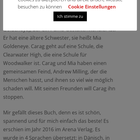
besuchen zu können
Cookie Einstellungen
In dem Roman „Woodwalkers“ von Katja
Ich stimme zu
Brandis geht es um einen Jungen (Carag
Goldeneye), der ein Puma-Gestaltenwandler ist.
Er hat eine ältere Schwester, sie heißt Mia
Goldeneye. Carag geht auf eine Schule, die
Clearwater High, die eine Schule für
Woodwalker ist. Carag und Mia haben einen
gemeinsamen Feind, Andrew Milling, der die
Menschen hasst, und ihnen so viel wie möglich
schaden will. Mit seinen Freunden will Carag ihn
stoppen.
Mir gefällt dieses Buch, denn es ist schön,
spannend und für mich einfach das beste! Es
erschien im Jahr 2016 im Arena Verlag. Es
wurde in 4 Sprachen übersetzt: in Dänisch, in