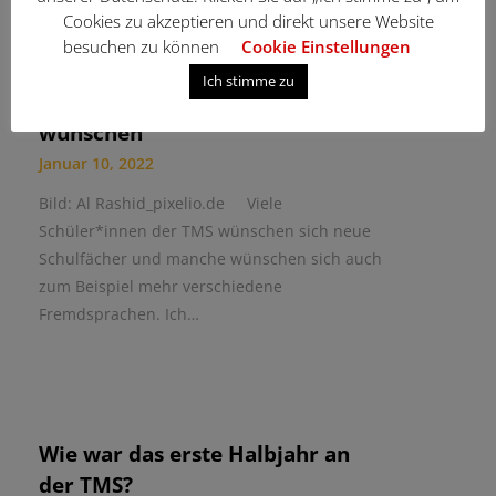
Cookies zu akzeptieren und direkt unsere Website
besuchen zu können
Cookie Einstellungen
Ich stimme zu
Schulfächer, die wir uns
wünschen
Januar 10, 2022
Bild: Al Rashid_pixelio.de Viele
Schüler*innen der TMS wünschen sich neue
Schulfächer und manche wünschen sich auch
zum Beispiel mehr verschiedene
Fremdsprachen. Ich…
Wie war das erste Halbjahr an
der TMS?