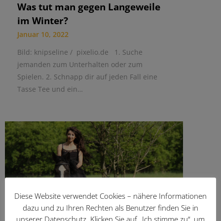
Was tut man gegen Langeweile
im Winter?
Januar 10, 2022
Bild: knipseline / pixelio.de 1. Suche
jemanden zum Unterhalten oder zum
Spielen. 2. Schnapp dir auf jeden Fall eine
Tasse Tee und ein…
Diese Website verwendet Cookies – nähere Informationen
dazu und zu Ihren Rechten als Benutzer finden Sie in
unserer Datenschutz. Klicken Sie auf „Ich stimme zu“, um