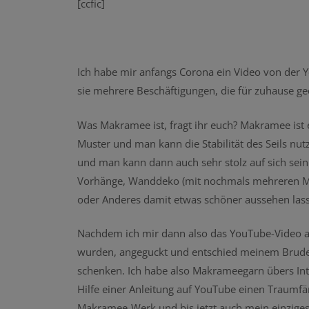
[ccfic]
Ich habe mir anfangs Corona ein Video von der 
sie mehrere Beschäftigungen, die für zuhause ge
Was Makramee ist, fragt ihr euch? Makramee is
Muster und man kann die Stabilität des Seils n
und man kann dann auch sehr stolz auf sich sein
Vorhänge, Wanddeko (mit nochmals mehreren Mög
oder Anderes damit etwas schöner aussehen lasse
Nachdem ich mir dann also das YouTube-Video ang
wurden, angeguckt und entschied meinem Bruder
schenken. Ich habe also Makrameegarn übers Inter
Hilfe einer Anleitung auf YouTube einen Traumf
Makramee-Werk und bis jetzt auch mein einziges