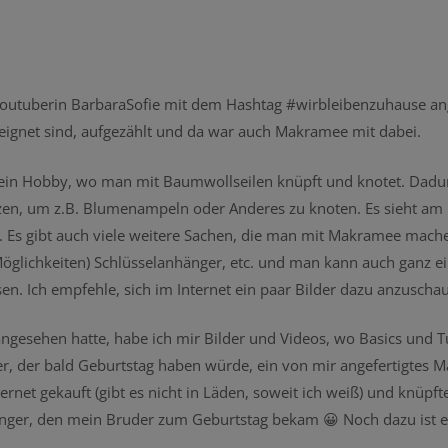
Youtuberin BarbaraSofie mit dem Hashtag #wirbleibenzuhause an
eignet sind, aufgezählt und da war auch Makramee mit dabei.
t ein Hobby, wo man mit Baumwollseilen knüpft und knotet. Dadu
utzen, um z.B. Blumenampeln oder Anderes zu knoten. Es sieht am
. Es gibt auch viele weitere Sachen, die man mit Makramee mache
lichkeiten) Schlüsselanhänger, etc. und man kann auch ganz ei
n. Ich empfehle, sich im Internet ein paar Bilder dazu anzuscha
esehen hatte, habe ich mir Bilder und Videos, wo Basics und Tu
, der bald Geburtstag haben würde, ein von mir angefertigtes
net gekauft (gibt es nicht in Läden, soweit ich weiß) und knüpft
änger, den mein Bruder zum Geburtstag bekam 😀 Noch dazu ist e
.