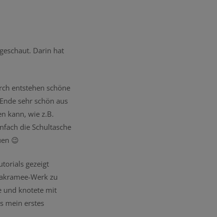
geschaut. Darin hat
rch entstehen schöne
 Ende sehr schön aus
n kann, wie z.B.
nfach die Schultasche
uen 😉
torials gezeigt
 Makramee-Werk zu
e und knotete mit
s mein erstes