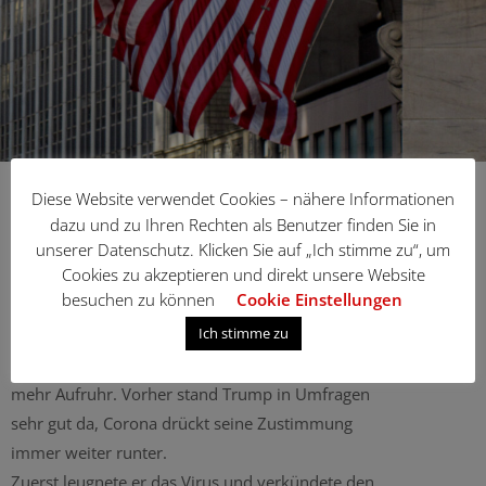
Diese Website verwendet Cookies – nähere Informationen
Corona Hotspot USA
dazu und zu Ihren Rechten als Benutzer finden Sie in
unserer Datenschutz. Klicken Sie auf „Ich stimme zu“, um
|
Cookies zu akzeptieren und direkt unsere Website
besuchen zu können
Cookie Einstellungen
[ccfic]
Ich stimme zu
Donald Trumps Corona Politik sorgte für immer
mehr Aufruhr. Vorher stand Trump in Umfragen
sehr gut da, Corona drückt seine Zustimmung
immer weiter runter.
Zuerst leugnete er das Virus und verkündete den