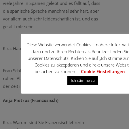
viele Jahre in Spanien gelebt und es fällt auf, dass
die spanische Sprache manchmal sehr hart, aber
vor allem auch sehr leidenschaftlich ist, und das
gefällt mir sehr.
Diese Website verwendet Cookies – nähere Informat
Kira: Haben Sie Probleme beim Sprechen?
dazu und zu Ihren Rechten als Benutzer finden Sie
unserer Datenschutz. Klicken Sie auf „Ich stimme zu
Cookies zu akzeptieren und direkt unsere Websit
Frau Schläfke: Mir fällt es sehr schwer, dass „r“ zu
besuchen zu können
Cookie Einstellungen
rollen. Aber es gibt tolle Übungen, durch die ich mit
Ich stimme zu
der Zeit immer besser werde.
Anja Pietrus (Französisch)
Kira: Warum sind Sie Französischlehrerin